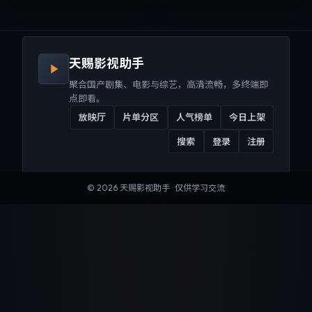
来沉浸式视听体验。
听体验。
天赐影视助手
聚合国产剧集、电影与综艺，高清流畅，多终端即
点即看。
放映厅
片单分区
人气榜单
今日上架
搜索
登录
注册
©
2026
天赐影视助手
· 仅供学习交流