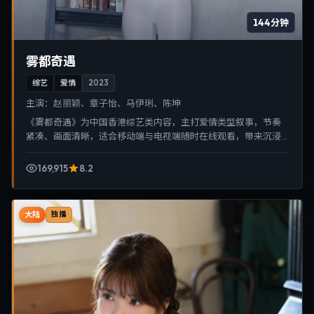
144分钟
雾都奇遇
综艺
爱情
2023
主演：
赵丽颖、章子怡、马伊琍、陈坤
《雾都奇遇》为中国香港综艺类内容，主打爱情类型叙事，节奏
紧凑、画面清晰，适合移动端与电视端随时在线观看，带来沉浸
式视听体验。
169,915
8.2
大陆
独播