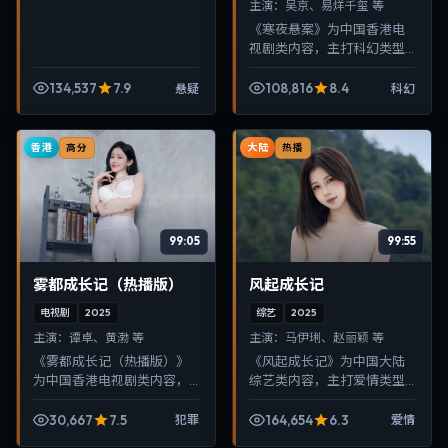
主演：
吴京、易烊千玺 等
《寒夜悬案》为中国香港电
视剧类内容，主打科幻类型
叙事，节奏紧凑、画面清
晰，适合移动端与电视端随
134,537
7.9
108,816
8.4
悬疑
科幻
时在线观看，带来沉浸式视
听体验。
香港
大陆
高分
热播
99:05
99:55
雾都成长记（热播版）
风起成长记
电视剧
2025
综艺
2025
主演：
谭卓、黄渤 等
主演：
马伊琍、赵丽颖 等
《雾都成长记（热播版）》
《风起成长记》为中国大陆
为中国香港电视剧类内容，
综艺类内容，主打爱情类型
主打犯罪类型叙事，节奏紧
叙事，节奏紧凑、画面清
凑、画面清晰，适合移动端
晰，适合移动端与电视端随
30,667
7.5
164,654
6.3
犯罪
爱情
与电视端随时在线观看，带
时在线观看，带来沉浸式视