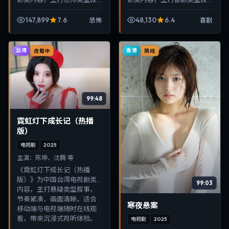
事，节奏紧凑、画面清晰，
事，节奏紧凑、画面清晰，
适合移动端与电视端随时在
适合移动端与电视端随时在
147,899
7.6
48,130
6.4
恐怖
喜剧
线观看，带来沉浸式视听体
线观看，带来沉浸式视听体
验。
验。
台湾
香港
连载中
院线
99:48
霓虹灯下成长记（热播
版）
电视剧
2025
主演：
陈坤、沈腾 等
《霓虹灯下成长记（热播
版）》为中国台湾电视剧类
99:03
内容，主打悬疑类型叙事，
节奏紧凑、画面清晰，适合
寒夜悬案
移动端与电视端随时在线观
看，带来沉浸式视听体验。
电视剧
2025