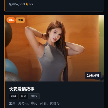
184,330
8.9
大陆
独播
168分钟
长安爱情故事
动漫
科幻
2022
主演：
周冬雨、廖凡、孙俪、黄渤 等