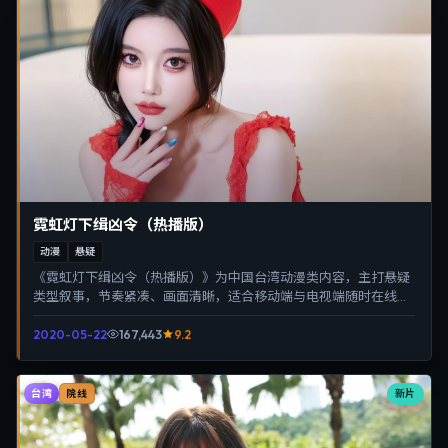
霓虹灯下缉凶令（热播版）
动漫
悬疑
《霓虹灯下缉凶令（热播版）》为中国台湾动漫类内容，主打悬疑
类型叙事，节奏紧凑、画面清晰，适合移动端与电视端随时在线观
看，带来沉浸式视听体验。
2020-05-22
167,443
9.2
台湾
新片
院线