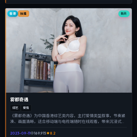
香港
新片
独播
雾都奇遇
综艺
爱情
《雾都奇遇》为中国香港综艺类内容，主打爱情类型叙事，节奏紧
凑、画面清晰，适合移动端与电视端随时在线观看，带来沉浸式视
听体验。
2023-09-11
169,915
8.2