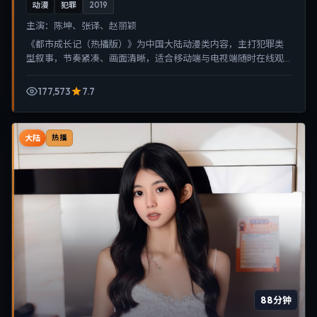
动漫
犯罪
2019
主演：
陈坤、张译、赵丽颖
《都市成长记（热播版）》为中国大陆动漫类内容，主打犯罪类
型叙事，节奏紧凑、画面清晰，适合移动端与电视端随时在线观
看，带来沉浸式视听体验。
177,573
7.7
大陆
热播
88分钟