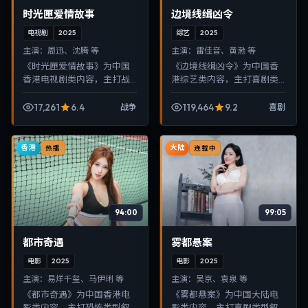
时光匣爱情故事
边境线缉凶令
电视剧
2025
综艺
2025
主演：
周迅、沈腾 等
主演：
雷佳音、黄渤 等
《时光匣爱情故事》为中国
《边境线缉凶令》为中国香
香港电视剧类内容，主打战
港综艺类内容，主打喜剧类
争类型叙事，节奏紧凑、画
型叙事，节奏紧凑、画面清
面清晰，适合移动端与电视
晰，适合移动端与电视端随
17,261
6.4
119,464
9.2
战争
喜剧
端随时在线观看，带来沉浸
时在线观看，带来沉浸式视
式视听体验。
听体验。
香港
大陆
热播
连载中
94:00
99:05
都市奇遇
雾都悬案
电影
2025
电影
2025
主演：
易烊千玺、马伊琍 等
主演：
吴京、袁泉 等
《都市奇遇》为中国香港电
《雾都悬案》为中国大陆电
影类内容，主打恐怖类型叙
影类内容，主打喜剧类型叙