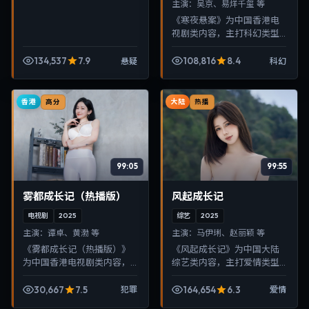
主演：
吴京、易烊千玺 等
《寒夜悬案》为中国香港电
视剧类内容，主打科幻类型
叙事，节奏紧凑、画面清
晰，适合移动端与电视端随
134,537
7.9
108,816
8.4
悬疑
科幻
时在线观看，带来沉浸式视
听体验。
香港
大陆
高分
热播
99:05
99:55
雾都成长记（热播版）
风起成长记
电视剧
2025
综艺
2025
主演：
谭卓、黄渤 等
主演：
马伊琍、赵丽颖 等
《雾都成长记（热播版）》
《风起成长记》为中国大陆
为中国香港电视剧类内容，
综艺类内容，主打爱情类型
主打犯罪类型叙事，节奏紧
叙事，节奏紧凑、画面清
凑、画面清晰，适合移动端
晰，适合移动端与电视端随
30,667
7.5
164,654
6.3
犯罪
爱情
与电视端随时在线观看，带
时在线观看，带来沉浸式视