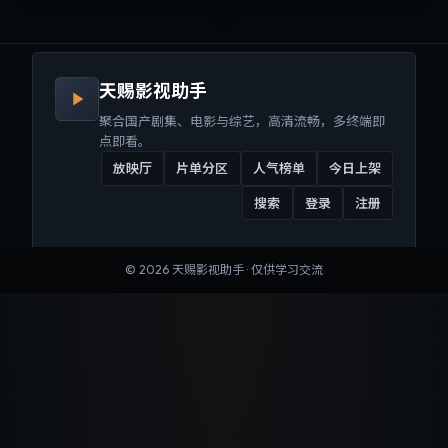
来沉浸式视听体验。
听体验。
天赐影视助手
聚合国产剧集、电影与综艺，高清流畅，多终端即
点即看。
放映厅
片单分区
人气榜单
今日上架
搜索
登录
注册
©
2026
天赐影视助手
· 仅供学习交流