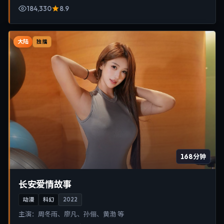
184,330
8.9
大陆
独播
168分钟
长安爱情故事
动漫
科幻
2022
主演：
周冬雨、廖凡、孙俪、黄渤 等