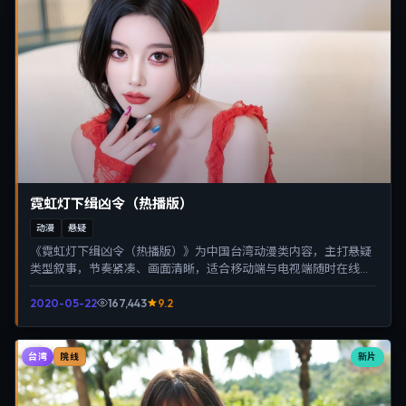
霓虹灯下缉凶令（热播版）
动漫
悬疑
《霓虹灯下缉凶令（热播版）》为中国台湾动漫类内容，主打悬疑
类型叙事，节奏紧凑、画面清晰，适合移动端与电视端随时在线观
看，带来沉浸式视听体验。
2020-05-22
167,443
9.2
台湾
新片
院线