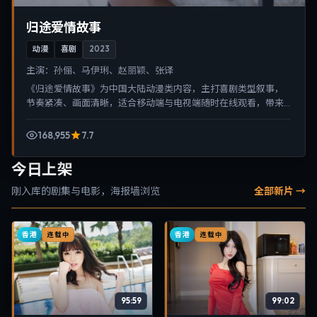
归途爱情故事
动漫
喜剧
2023
主演：
孙俪、马伊琍、赵丽颖、张译
《归途爱情故事》为中国大陆动漫类内容，主打喜剧类型叙事，
节奏紧凑、画面清晰，适合移动端与电视端随时在线观看，带来
沉浸式视听体验。
168,955
7.7
今日上架
刚入库的剧集与电影，海报墙浏览
全部新片 →
香港
香港
连载中
连载中
95:59
99:02