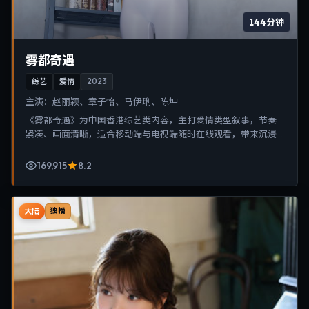
144分钟
雾都奇遇
综艺
爱情
2023
主演：
赵丽颖、章子怡、马伊琍、陈坤
《雾都奇遇》为中国香港综艺类内容，主打爱情类型叙事，节奏
紧凑、画面清晰，适合移动端与电视端随时在线观看，带来沉浸
式视听体验。
169,915
8.2
大陆
独播