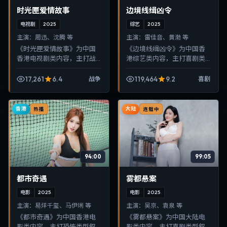
时光匣爱情故事
边境线缉凶令
电视剧
2025
综艺
2025
主演：
周迅、沈腾 等
主演：
雷佳音、黄渤 等
《时光匣爱情故事》为中国
《边境线缉凶令》为中国香
香港电视剧类内容，主打战
港综艺类内容，主打喜剧类
争类型叙事，节奏紧凑、画
型叙事，节奏紧凑、画面清
面清晰，适合移动端与电视
晰，适合移动端与电视端随
17,261
6.4
119,464
9.2
战争
喜剧
端随时在线观看，带来沉浸
时在线观看，带来沉浸式视
式视听体验。
听体验。
香港
大陆
热播
连载中
94:00
99:05
都市奇遇
雾都悬案
电影
2025
电影
2025
主演：
易烊千玺、马伊琍 等
主演：
吴京、袁泉 等
《都市奇遇》为中国香港电
《雾都悬案》为中国大陆电
影类内容，主打恐怖类型叙
影类内容，主打喜剧类型叙