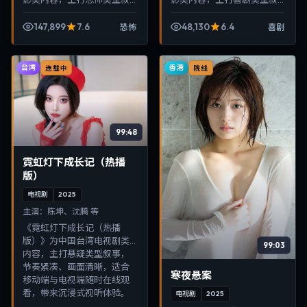
事，节奏紧凑、画面清晰，
事，节奏紧凑、画面清晰，
适合移动端与电视端随时在
适合移动端与电视端随时在
147,899
7.6
48,130
6.4
恐怖
喜剧
线观看，带来沉浸式视听体
线观看，带来沉浸式视听体
验。
验。
台湾
香港
连载中
院线
99:48
霓虹灯下成长记（热播
版）
电视剧
2025
主演：
陈坤、沈腾 等
《霓虹灯下成长记（热播
版）》为中国台湾电视剧类
99:03
内容，主打悬疑类型叙事，
节奏紧凑、画面清晰，适合
寒夜悬案
移动端与电视端随时在线观
看，带来沉浸式视听体验。
电视剧
2025