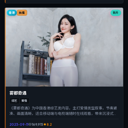
香港
新片
独播
雾都奇遇
综艺
爱情
《雾都奇遇》为中国香港综艺类内容，主打爱情类型叙事，节奏紧
凑、画面清晰，适合移动端与电视端随时在线观看，带来沉浸式视
听体验。
2023-09-11
169,915
8.2