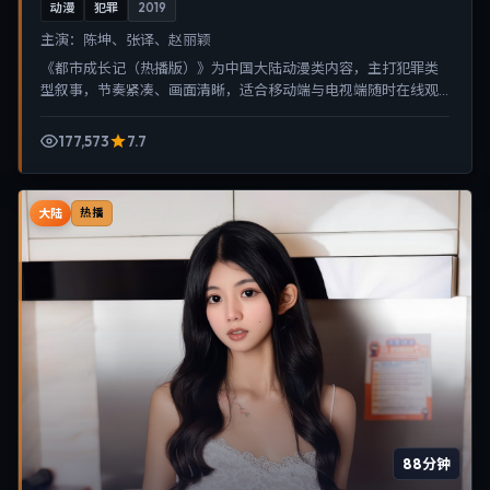
动漫
犯罪
2019
主演：
陈坤、张译、赵丽颖
《都市成长记（热播版）》为中国大陆动漫类内容，主打犯罪类
型叙事，节奏紧凑、画面清晰，适合移动端与电视端随时在线观
看，带来沉浸式视听体验。
177,573
7.7
大陆
热播
88分钟